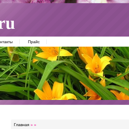
ru
нтакты
Прайс
Главная
»
»