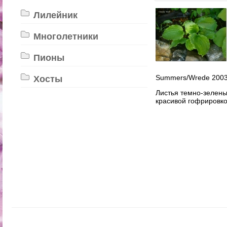
Лилейник
Многолетники
Пионы
Summers/Wrede 2
Хосты
Листья темно-зелены
красивой гофрировко