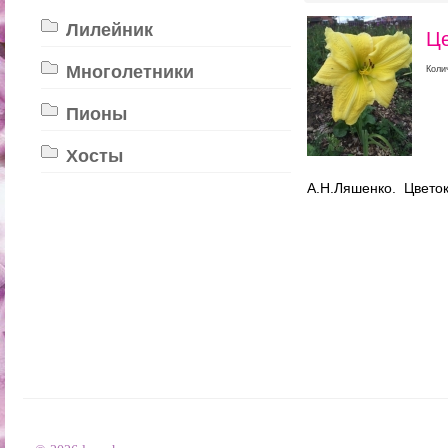
Лилейник
Це
Многолетники
Коли
Пионы
Хосты
А.Н.Ляшенко. Цветок