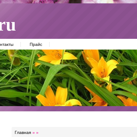
ru
нтакты
Прайс
Главная
»
»